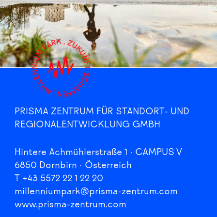
PRISMA ZENTRUM FÜR STANDORT- UND
REGIONALENTWICKLUNG GMBH
Hintere Achmühlerstraße 1 · CAMPUS V
6850 Dornbirn · Österreich
T +43 5572 22 1 22 20
millenniumpark@prisma-zentrum.com
www.prisma-zentrum.com