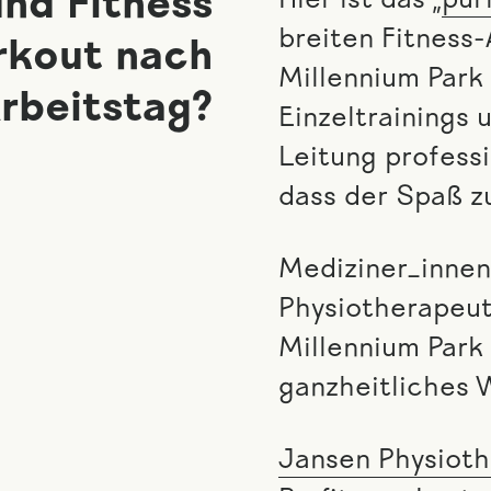
nd Fitness
Hier ist das „
pur
breiten Fitness
rkout nach
Millennium Park 
rbeitstag?
Einzeltrainings
Leitung professi
dass der Spaß z
Mediziner_innen
Physiotherapeut
Millennium Park 
ganzheitliches 
Jansen Physioth